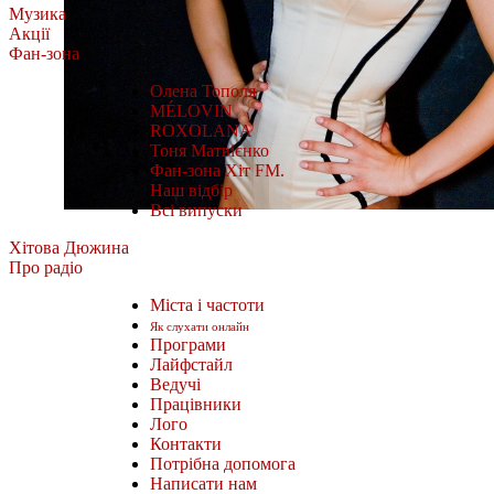
Музика
Акції
Фан-зона
Олена Тополя
MÉLOVIN
ROXOLANA
Тоня Матвієнко
Фан-зона Хіт FM.
Наш відбір
Всі випуски
Хітова Дюжина
Про радіо
Міста і частоти
Як слухати онлайн
Програми
Лайфстайл
Ведучі
Працівники
Лого
Контакти
Потрібна допомога
Написати нам