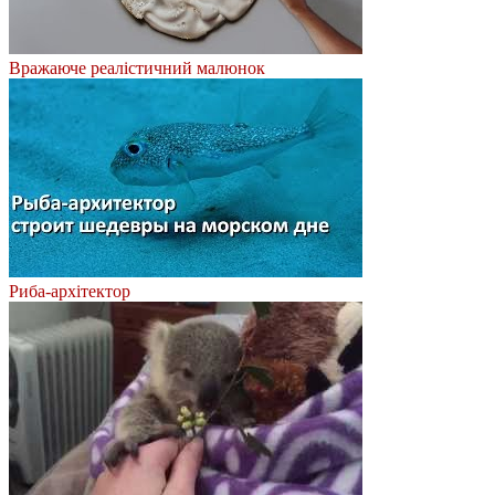
Вражаюче реалістичний малюнок
Риба-архітектор