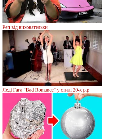
Реп від виховательки
Леді Гага "Bad Romance" у стилі 20-х р.р.