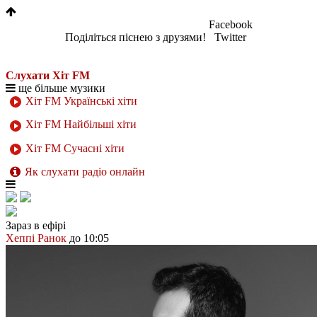
Facebook
Поділіться піснею з друзями!
Twitter
Слухати Хіт FM
ще більше музики
Хіт FM Українські хіти
Хіт FM Найбільші хіти
Хіт FM Сучасні хіти
Як слухати радіо онлайн
Зараз в ефірі
Хеппі Ранок
до 10:05