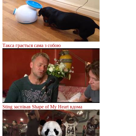
Такса грається сама з собою
Sting заспівав Shape of My Heart вдома