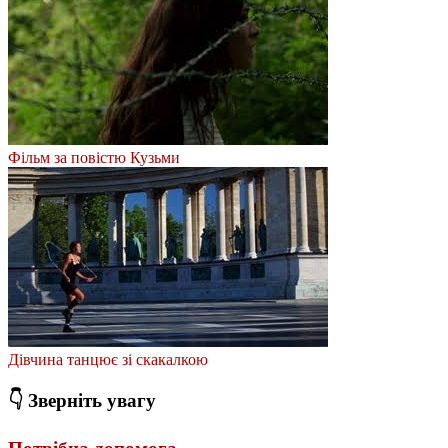
Фільм за повістю Кузьми
Дівчина танцює зі скакалкою
👇 Зверніть увагу