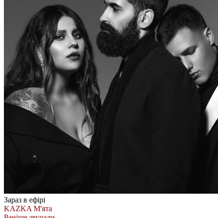
Зараз в ефірі
KAZKA
М'ята
Раніше звучали