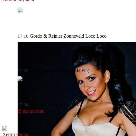
Gordo & Reinier Zonneveld
Loco Loco
17:10
Inna
Cola Song (feat. J Balvin)
17:07
MamaRika
Одне питання
17:04
⌚ ще раніше
Хеппі Ранок