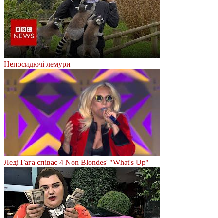
Непосидючі лемури
Леді Гага співає 4 Non Blondes' "What's Up"