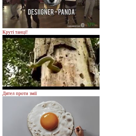
Круті танці!
Дятел проти змії