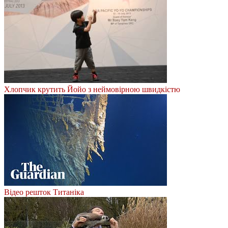
Хлопчик крутить Йойо з неймовірною швидкістю
Відео решток Титаніка