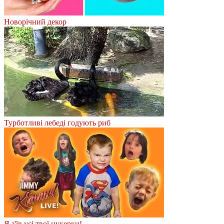
Новорічний декор
Турботливі лебеді годують риб
Я з'їв усі твої цукерки!