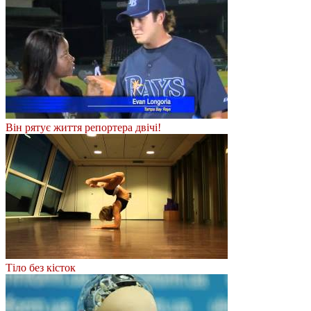
Він рятує життя репортера двічі!
Тіло без кісток