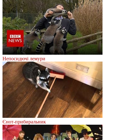
Непосидючі лемури
Єнот-прибиральник