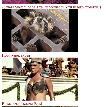
Дівчата SketchShe за 3 хв. переспівали хіти цілого століття :)
Порятунок єнота
Вражаюча реклама Pepsi