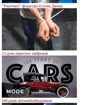
"Рокетмен": фільм про Елтона Джона
13 дуже корисних лайфхаків
100 років автомобілебудування