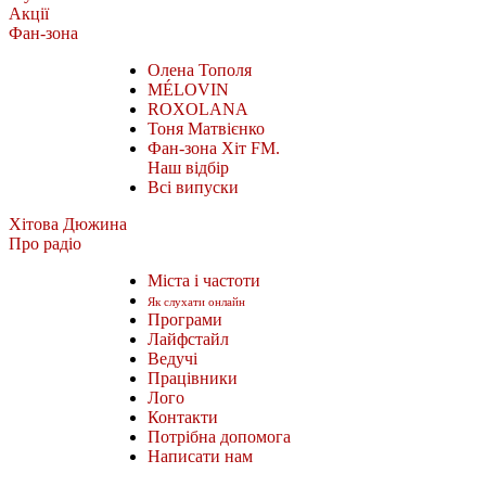
Акції
Фан-зона
Олена Тополя
MÉLOVIN
ROXOLANA
Тоня Матвієнко
Фан-зона Хіт FM.
Наш відбір
Всі випуски
Хітова Дюжина
Про радіо
Міста і частоти
Як слухати онлайн
Програми
Лайфстайл
Ведучі
Працівники
Лого
Контакти
Потрібна допомога
Написати нам