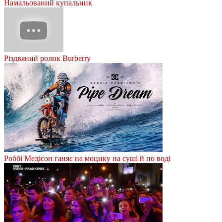
Намальований купальник
Різдвяний ролик Burberry
Роббі Медісон ганяє на моцику на суші й по воді