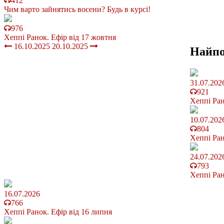
412
Чим варто зайнятись восени? Будь в курсі!
976
Хеппі Ранок. Ефір від 17 жовтня
16.10.2025
20.10.2025
Найп
31.07.202
921
Хеппі Ран
10.07.202
804
Хеппі Ран
24.07.202
793
Хеппі Ран
16.07.2026
766
Хеппі Ранок. Ефір від 16 липня