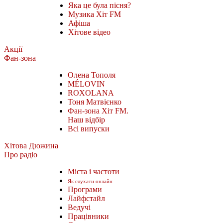
Яка це була пісня?
Музика Хіт FM
Афіша
Хітове відео
Акції
Фан-зона
Олена Тополя
MÉLOVIN
ROXOLANA
Тоня Матвієнко
Фан-зона Хіт FM.
Наш відбір
Всі випуски
Хітова Дюжина
Про радіо
Міста і частоти
Як слухати онлайн
Програми
Лайфстайл
Ведучі
Працівники