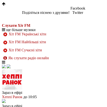
Facebook
Поділіться піснею з друзями!
Twitter
Слухати Хіт FM
ще більше музики
Хіт FM Українські хіти
Хіт FM Найбільші хіти
Хіт FM Сучасні хіти
Як слухати радіо онлайн
Зараз в ефірі
Хеппі Ранок
до 10:05
Зараз в ефірі