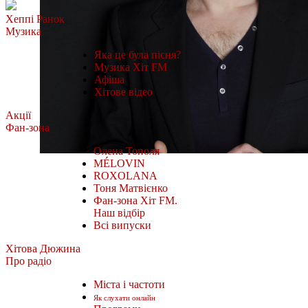
Хеппі Ранок
Музика
Яка це була пісня?
Музика Хіт FM
Афіша
Хітове відео
Акції
Фан-зона
Олена Тополя
MÉLOVIN
ROXOLANA
Тоня Матвієнко
Фан-зона Хіт FM.
Наш відбір
Всі випуски
Хітова Дюжина
Про радіо
Міста і частоти
Як слухати онлайн