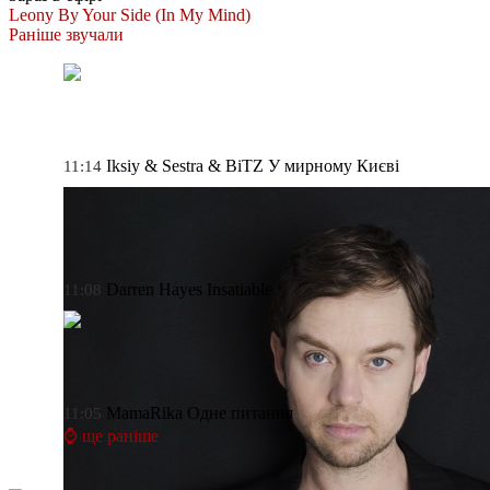
Leony
By Your Side (In My Mind)
Раніше звучали
Iksiy & Sestra & BiTZ
У мирному Києві
11:14
Darren Hayes
Insatiable
11:08
MamaRika
Одне питання
11:05
⌚ ще раніше