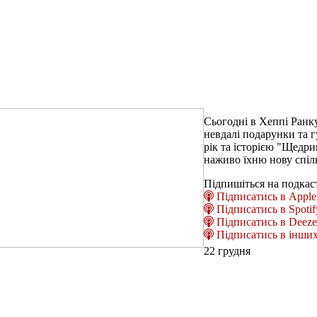
Сьогодні в Хеппі Ранк
невдалі подарунки та г
рік та історією "Щед
наживо їхню нову спілн
Підпишіться на подкас
Підписатись в Apple 
Підписатись в Spotif
Підписатись в Deeze
Підписатись в інших
22 грудня