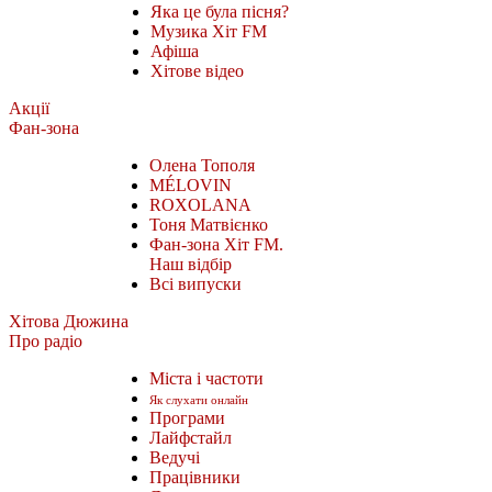
Яка це була пісня?
Музика Хіт FM
Афіша
Хітове відео
Акції
Фан-зона
Олена Тополя
MÉLOVIN
ROXOLANA
Тоня Матвієнко
Фан-зона Хіт FM.
Наш відбір
Всі випуски
Хітова Дюжина
Про радіо
Міста і частоти
Як слухати онлайн
Програми
Лайфстайл
Ведучі
Працівники