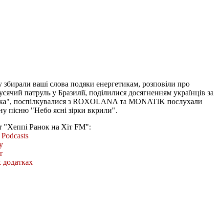
у збирали ваші слова подяки енергетикам, розповіли про
усячий патруль у Бразилії, поділилися досягненням українців за
рика", поспілкувалися з ROXOLANA та MONATIK послухали
у пісню "Небо ясні зірки вкрили".
т "Хеппі Ранок на Хіт FM":
Podcasts
y
r
 додатках