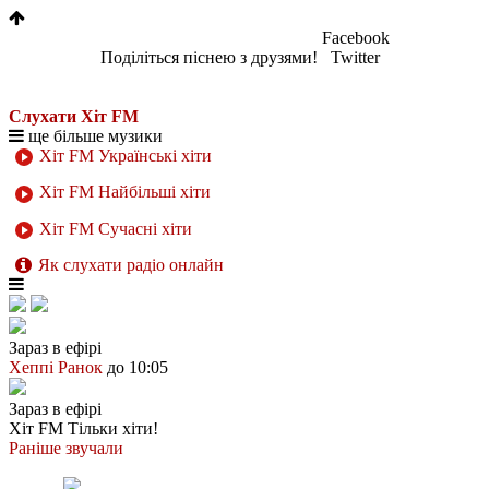
Facebook
Поділіться піснею з друзями!
Twitter
Слухати Хіт FM
ще більше музики
Хіт FM Українські хіти
Хіт FM Найбільші хіти
Хіт FM Сучасні хіти
Як слухати радіо онлайн
Зараз в ефірі
Хеппі Ранок
до 10:05
Зараз в ефірі
Хіт FM
Тільки хіти!
Раніше звучали