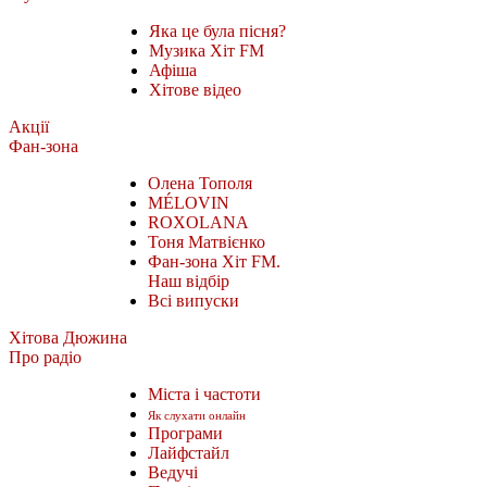
Яка це була пісня?
Музика Хіт FM
Афіша
Хітове відео
Акції
Фан-зона
Олена Тополя
MÉLOVIN
ROXOLANA
Тоня Матвієнко
Фан-зона Хіт FM.
Наш відбір
Всі випуски
Хітова Дюжина
Про радіо
Міста і частоти
Як слухати онлайн
Програми
Лайфстайл
Ведучі