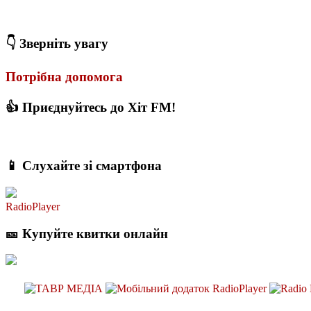
Коли потрібно міняти термопасту і як це впливає на температуру
👇 Зверніть увагу
Потрібна допомога
👍 Приєднуйтесь до Хіт FM!
📱 Слухайте зі смартфона
RadioPlayer
🎫 Купуйте квитки онлайн