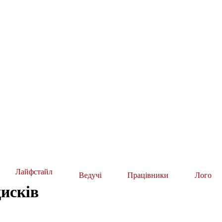
Лайфстайл
Ведучі
Працівники
Лого
дисків