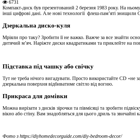
6731
Компакт-диск був презентований 2 березня 1983 року. На ньому
інші цифрові дані. Але нові технології флеш-пам’яті знищили C
Дзеркальна диско-куля
Мріяли про таку? Зробити її не важко. Важче за все знайти осно
дитячий м’яч. Наріжте диски квадратиками та приклейте на по
Підставка під чашку або свічку
Тут не треба нічого вигадувати. Просто використайте CD «не за
дзеркальна поверхня відбиватиме світло від вогню.
Прикраса для домівки
Можна вирізати з дисків зірочки та півмісяці та зробити підвіс
вікно або стіну. Вам знадобляться для цього дриль та звичайні 
Фото з https://diyhomedecorguide.com/diy-bedroom-decor/