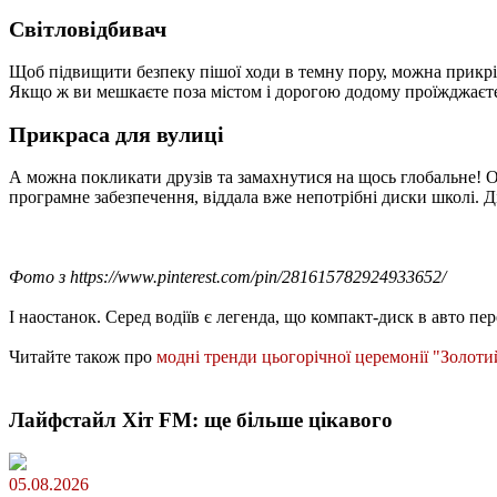
Світловідбивач
Щоб підвищити безпеку пішої ходи в темну пору, можна прикрі
Якщо ж ви мешкаєте поза містом і дорогою додому проїжджаєте 
Прикраса для вулиці
А можна покликати друзів та замахнутися на щось глобальне! О
програмне забезпечення, віддала вже непотрібні диски школі. Д
Фото з https://www.pinterest.com/pin/281615782924933652/
І наостанок. Серед водіїв є легенда, що компакт-диск в авто 
Читайте також про
модні тренди цьогорічної церемонії "Золоти
Лайфстайл Хіт FM: ще більше цікавого
05.08.2026