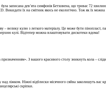
 була записана дев’ята симфонія Бетховена, що триває 72 хвилин
D. Викидати їх на смітник якось не екологічно. Тож як їх можна
ву – велику кулю з легкого матеріалу. Це може бути пінопласт, п
верхню кулі. Відтепер можна влаштовувати дискотеки вдома!
 призначенням». З вашого красивого столу зникнуть кола – сліди 
ку над ліжком. Ніжні відблиски місячного сяйва заколишуть вас к
канцелярські скріпки.