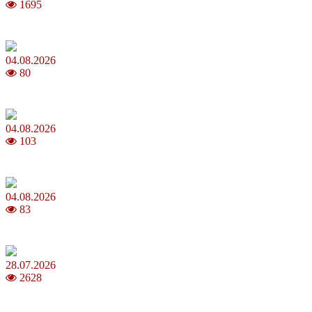
1695
Яблучний Спас 2026: коли та як святкувати, що варто зробити
04.08.2026
80
MNP: як змінити мобільного оператора без втрати номера
04.08.2026
103
Анджеліна Джолі: цікаві факти про життя та кар’єру акторки
04.08.2026
83
Як обрати 4G домашній інтернет для стабільного зв’язку
28.07.2026
2628
Повня у липні 2026: що варто та не варто робити