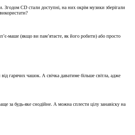
и. Згодом CD стали доступні, на них окрім музики зберігали
 використати?
ап’є-маше (якщо ви пам’ятаєте, як його робити) або просто
від гарячих чашок. А свічка даватиме більше світла, адже
раще за будь-яке снодійне. А можна сплести цілу занавіску на