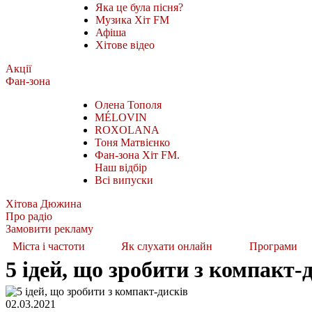
Яка це була пісня?
Музика Хіт FM
Афіша
Хітове відео
Акції
Фан-зона
Олена Тополя
MÉLOVIN
ROXOLANA
Тоня Матвієнко
Фан-зона Хіт FM.
Наш відбір
Всі випуски
Хітова Дюжина
Про радіо
Замовити рекламу
Міста і частоти
Як слухати онлайн
Програми
5 ідей, що зробити з компакт-
02.03.2021