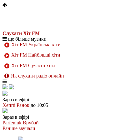
Слухати Хіт FM
ще більше музики
Хіт FM Українські хіти
Хіт FM Найбільші хіти
Хіт FM Сучасні хіти
Як слухати радіо онлайн
Зараз в ефірі
Хеппі Ранок
до 10:05
Зараз в ефірі
Parfeniuk
Врубай
Раніше звучали