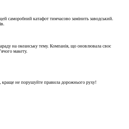
 цей саморобний катафот тимчасово замінить заводський.
пів.
араду на океанську тему. Компанія, що оновлювала своє
’ячого макету.
цює, краще не порушуйте правила дорожнього руху!