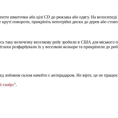
пити шматочки або цілі CD до рюкзака або одягу. На велосипеді
круті повороти, прикріпіть непотрібні диски до дерев або стов
сь таку величезну веселкову рибу зробили в США для міського п
ітлахи розфарбували їх у веселкові кольори та прикріпили до риб
перед лобовим склом начебто є антирадаром. Не вірте, це не пра
й глобус"
.