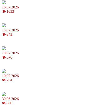
16.07.2026
1033
Шакіра, Мадонна, BTS, Coldplay, Джастін Бібер у фіналі чемпіона
13.07.2026
843
Молодик у липні 2026: що принесе та як поводитися
10.07.2026
676
Зірки Atlas Festival 2026 — в ранковому шоу Хеппі ранок на Хіт 
10.07.2026
264
З якого віку можна складати іспит на водійські права в Україні
30.06.2026
886