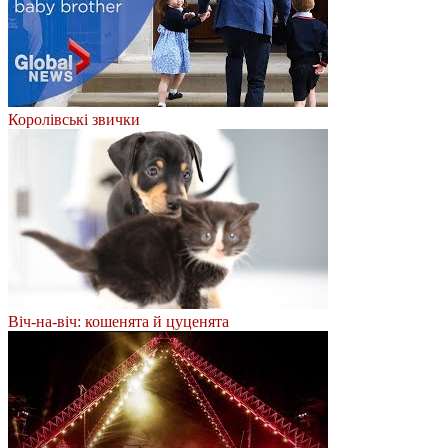
Королівські звички
Віч-на-віч: кошенята й цуценята