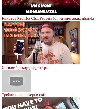
Концерт Red Hot Chili Peppers біля єгипетських пірамід
Світовий рекорд від репера
Трейлер, що підкорив світ