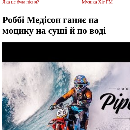
Яка це була пісня?
Музика Хіт FM
Роббі Медісон ганяє на
моцику на суші й по воді