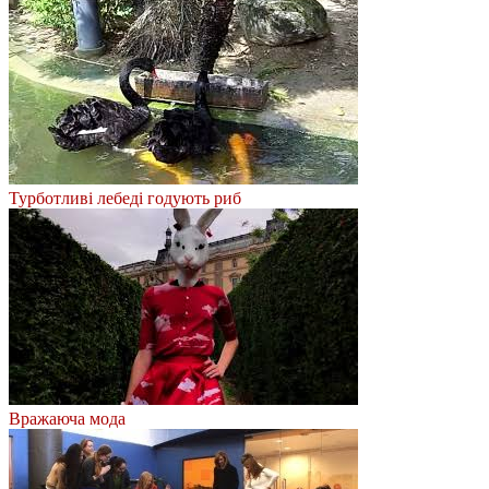
Турботливі лебеді годують риб
Вражаюча мода