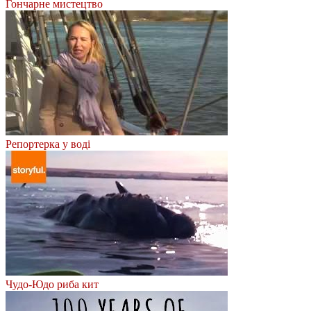
Гончарне мистецтво
Репортерка у воді
Чудо-Юдо риба кит