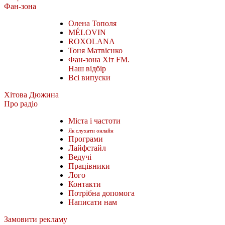
Фан-зона
Олена Тополя
MÉLOVIN
ROXOLANA
Тоня Матвієнко
Фан-зона Хіт FM.
Наш відбір
Всі випуски
Хітова Дюжина
Про радіо
Міста і частоти
Як слухати онлайн
Програми
Лайфстайл
Ведучі
Працівники
Лого
Контакти
Потрібна допомога
Написати нам
Замовити рекламу