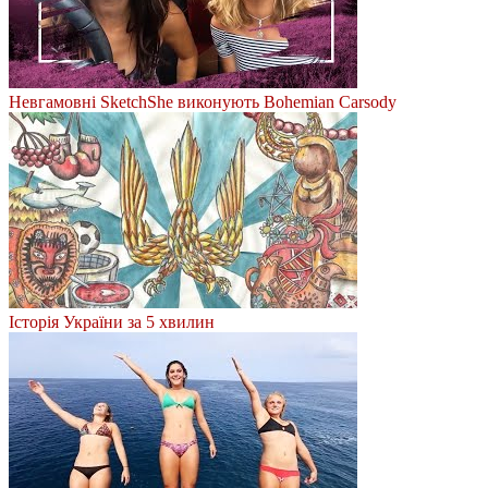
Невгамовні SketchShe виконують Bohemian Carsody
Історія України за 5 хвилин