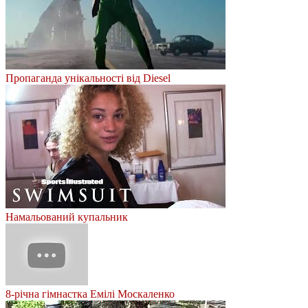
Пропаганда унікальності від Diesel
Намальований купальник
8-річна гімнастка Емілі Москаленко