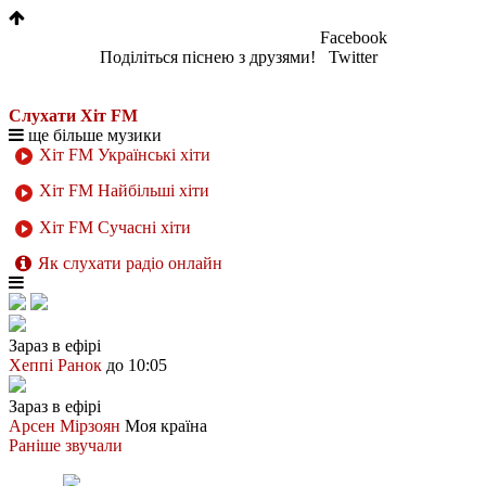
Facebook
Поділіться піснею з друзями!
Twitter
Слухати Хіт FM
ще більше музики
Хіт FM Українські хіти
Хіт FM Найбільші хіти
Хіт FM Сучасні хіти
Як слухати радіо онлайн
Зараз в ефірі
Хеппі Ранок
до 10:05
Зараз в ефірі
Арсен Мірзоян
Моя країна
Раніше звучали