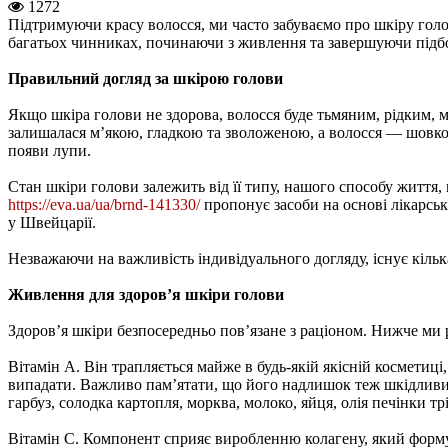
1272
Підтримуючи красу волосся, ми часто забуваємо про шкіру голо
багатьох чинниках, починаючи з живлення та завершуючи підборо
Правильний догляд за шкірою голови
Якщо шкіра голови не здорова, волосся буде тьмяним, рідким, м
залишалася м’якою, гладкою та зволоженою, а волосся — шовко
появи лупи.
Стан шкіри голови залежить від її типу, нашого способу життя,
https://eva.ua/ua/brnd-141330/
пропонує засоби на основі лікарськ
у Швейцарії.
Незважаючи на важливість індивідуального догляду, існує кіль
Живлення для здоров’я шкіри голови
Здоров’я шкіри безпосередньо пов’язане з раціоном. Нижче ми р
Вітамін A. Він трапляється майже в будь-якій якісній косметиці
випадати. Важливо пам’ятати, що його надлишок теж шкідливий. 
гарбуз, солодка картопля, морква, молоко, яйця, олія печінки тр
Вітамін C. Компонент сприяє виробленню колагену, який формує 