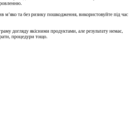
оровленню.
ив м’яко та без ризику пошкодження, використовуйте під час
раму догляду якісними продуктами, але результату немає,
арати, процедури тощо.