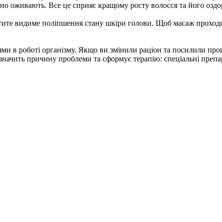
ьно оживають. Все це сприяє кращому росту волосся та його озд
мітите видиме поліпшення стану шкіри голови. Щоб масаж проход
и в роботі організму. Якщо ви змінили раціон та посилили прог
визначить причину проблеми та сформує терапію: спеціальні преп