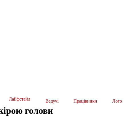
Лайфстайл
Ведучі
Працівники
Лого
кірою голови