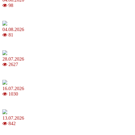
98
Анджеліна Джолі: цікаві факти про життя та кар’єру акторки
04.08.2026
81
Як обрати 4G домашній інтернет для стабільного зв’язку
28.07.2026
2627
Повня у липні 2026: що варто та не варто робити
16.07.2026
1030
Шакіра, Мадонна, BTS, Coldplay, Джастін Бібер у фіналі чемпіона
13.07.2026
842
Молодик у липні 2026: що принесе та як поводитися