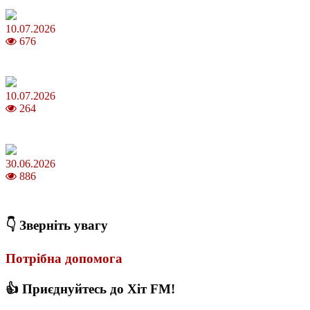
10.07.2026
676
Зірки Atlas Festival 2026 — в ранковому шоу Хеппі ранок на Хіт 
10.07.2026
264
З якого віку можна складати іспит на водійські права в Україні
30.06.2026
886
Коли потрібно міняти термопасту і як це впливає на температуру
👇 Зверніть увагу
Потрібна допомога
👍 Приєднуйтесь до Хіт FM!