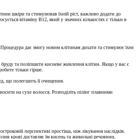
тини шкіри та стимулював їхній ріст, важливо додати до
осується вітаміну B12, який у значних кількостях є тільки в
. Процедура дає змогу новим клітинам дихати та стимулює їхнє
и бруду та поліпшити кисневе живлення клітин. Якщо у вас є
робите тільки гірше.
уд, що полегшить її очищення.
носити на сухе волосся. Розподіліть пілінг плавними
строковій перспективі простіша, ніж лікування наслідків.
лив крові доставляє їм кисень та живильні речовини,