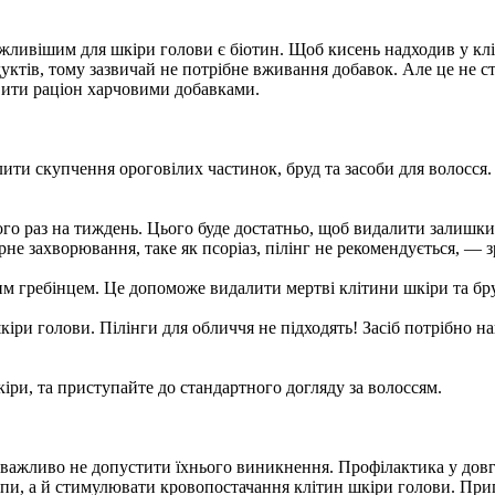
жливішим для шкіри голови є біотин. Щоб кисень надходив у клі
дуктів, тому зазвичай не потрібне вживання добавок. Але це не ст
вити раціон харчовими добавками.
ити скупчення ороговілих частинок, бруд та засоби для волосся
його раз на тиждень. Цього буде достатньо, щоб видалити залишк
не захворювання, таке як псоріаз, пілінг не рекомендується, — з
им гребінцем. Це допоможе видалити мертві клітини шкіри та бр
іри голови. Пілінги для обличчя не підходять! Засіб потрібно на
и, та приступайте до стандартного догляду за волоссям.
 важливо не допустити їхнього виникнення. Профілактика у довго
пи, а й стимулювати кровопостачання клітин шкіри голови. Прип