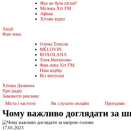
Яка це була пісня?
Музика Хіт FM
Афіша
Хітове відео
Акції
Фан-зона
Олена Тополя
MÉLOVIN
ROXOLANA
Тоня Матвієнко
Фан-зона Хіт FM.
Наш відбір
Всі випуски
Хітова Дюжина
Про радіо
Замовити рекламу
Міста і частоти
Як слухати онлайн
Програми
Чому важливо доглядати за ш
17.01.2023