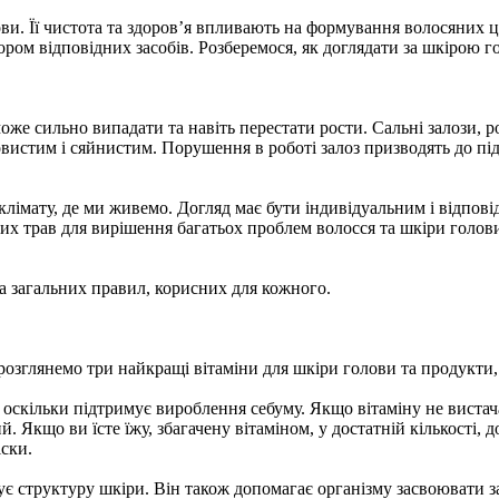
ви. Її чистота та здоров’я впливають на формування волосяних ц
м відповідних засобів. Розберемося, як доглядати за шкірою гол
оже сильно випадати та навіть перестати рости. Сальні залози, р
вистим і сяйнистим. Порушення в роботі залоз призводять до пі
 клімату, де ми живемо. Догляд має бути індивідуальним і відпов
их трав для вирішення багатьох проблем волосся та шкіри голови
ка загальних правил, корисних для кожного.
озглянемо три найкращі вітаміни для шкіри голови та продукти, 
, оскільки підтримує вироблення себуму. Якщо вітаміну не вистача
Якщо ви їсте їжу, збагачену вітаміном, у достатній кількості, д
іски.
структуру шкіри. Він також допомагає організму засвоювати залі