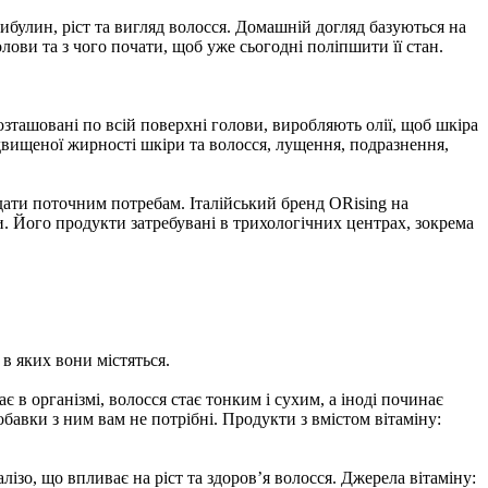
ибулин, ріст та вигляд волосся. Домашній догляд базуються на
ови та з чого почати, щоб уже сьогодні поліпшити її стан.
озташовані по всій поверхні голови, виробляють олії, щоб шкіра
двищеної жирності шкіри та волосся, лущення, подразнення,
ідати поточним потребам. Італійський бренд ORising на
. Його продукти затребувані в трихологічних центрах, зокрема
в яких вони містяться.
є в організмі, волосся стає тонким і сухим, а іноді починає
обавки з ним вам не потрібні. Продукти з вмістом вітаміну:
зо, що впливає на ріст та здоров’я волосся. Джерела вітаміну: