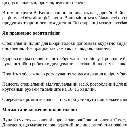
цитруси, ананаси, броколі, зелений перець.
Вітаміни групи B. Вони активно впливають на здоров’я. Найва
раціону всі вітаміни цієї групи. Вони містяться у більшості про
продуктах тваринного походження. Вегетаріанці можуть розба
Як правильно робити пілінг
Спеціальний пілінг для шкіри голови допомагає акуратно видал
оновлення. Все працює так само як і зі шкірою обличчя.
Здорова шкіра голови не потребує частого пілінгу. Проводьте 
лупа, потрібно робити відлущування частіше. Якщо ж у вас шкір
Почніть з обережного розчісування та масажування шкіри м’як
Нанесіть спеціальний відлущувальний засіб, розроблений для шк
круговими рухами та залиште на 10–15 хвилин.
Обережно промийте волосся так, щоб уникнути пошкоджень шкір
Масаж та зволоження шкіри голови
Лупа й сухість — головні вороги здорової шкіри голови. Отже,
Доведено, що масаж голови здатний не лише запобігти появі лу