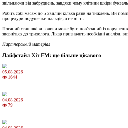
звільняючи від забруднень, завдяки чому клітини шкіри буквал
Робіть собі масаж по 5 хвилин кілька разів на тиждень. Ви по
процедури подушечки пальців, а не нігті.
Поганий стан шкіри голови може бути пов’язаний із порушенням
зверніться до трихолога. Лікар призначить необхідні аналізи, 
Партнерський матеріал
Лайфстайл Хіт FM: ще більше цікавого
05.08.2026
1644
Яблучний Спас 2026: коли та як святкувати, що варто зробити
04.08.2026
79
MNP: як змінити мобільного оператора без втрати номера
04.08.2026