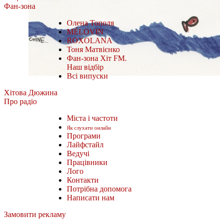
Фан-зона
Олена Тополя
MÉLOVIN
ROXOLANA
Тоня Матвієнко
Фан-зона Хіт FM.
Наш відбір
Всі випуски
Хітова Дюжина
Про радіо
Міста і частоти
Як слухати онлайн
Програми
Лайфстайл
Ведучі
Працівники
Лого
Контакти
Потрібна допомога
Написати нам
Замовити рекламу