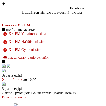
Facebook
Поділіться піснею з друзями!
Twitter
Слухати Хіт FM
ще більше музики
Хіт FM Українські хіти
Хіт FM Найбільші хіти
Хіт FM Сучасні хіти
Як слухати радіо онлайн
Зараз в ефірі
Хеппі Ранок
до 10:05
Зараз в ефірі
Ляпис Трубецкой
Воїни світла (Bakun Remix)
Раніше звучали