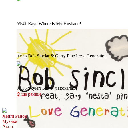
Raye
Where Is My Husband!
03:41
Bob Sinclar & Garry Pine
Love Generation
03:38
Skylerr
Боже, я вкохалася
03:35
⌚ ще раніше
Хеппі Ранок
Музика
Акції