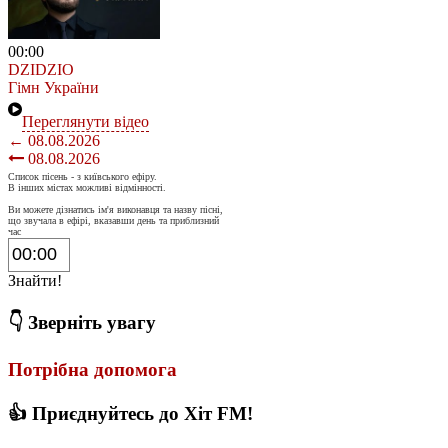
00:00
DZIDZIO
Гімн України
Переглянути відео
← 08.08.2026
08.08.2026
Список пісень - з київського ефіру.
В інших містах можливі відмінності.
Ви можете дізнатись ім'я виконавця та назву пісні,
що звучала в ефірі, вказавши день та приблизний
час
Знайти!
👇 Зверніть увагу
Потрібна допомога
👍 Приєднуйтесь до Хіт FM!