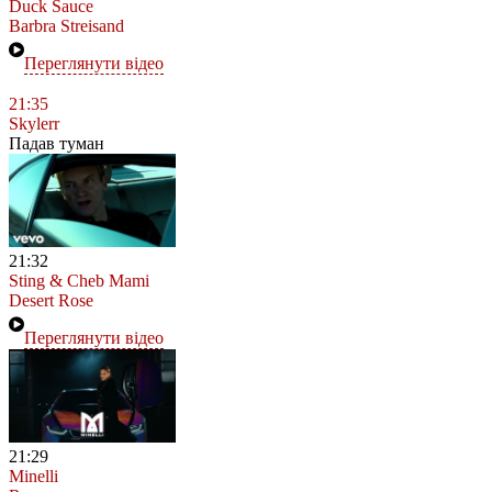
Duck Sauce
Barbra Streisand
Переглянути відео
21:35
Skylerr
Падав туман
21:32
Sting & Cheb Mami
Desert Rose
Переглянути відео
21:29
Minelli