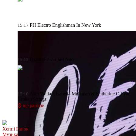
PH Electro
Englishman In New York
15:17
Океан Ельзи
Без бою
15:13
Alan Walker, Isabella Melkman & Katherine O'Ryan
15:10
Broken Strings
⌚ ще раніше
Хеппі Ранок
Музика