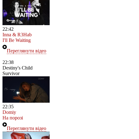
22:42
Inna & R3Hab
I'll Be Waiting
Переглянути відео
22:38
Destiny's Child
Survivor
22:35
Domiy
На порозі
Переглянути відео