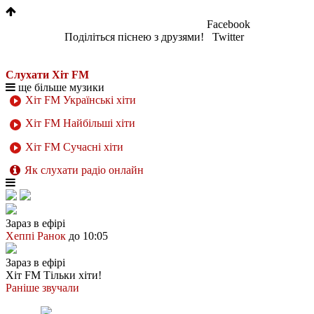
Facebook
Поділіться піснею з друзями!
Twitter
Слухати Хіт FM
ще більше музики
Хіт FM Українські хіти
Хіт FM Найбільші хіти
Хіт FM Сучасні хіти
Як слухати радіо онлайн
Зараз в ефірі
Хеппі Ранок
до 10:05
Зараз в ефірі
Хіт FM
Тільки хіти!
Раніше звучали