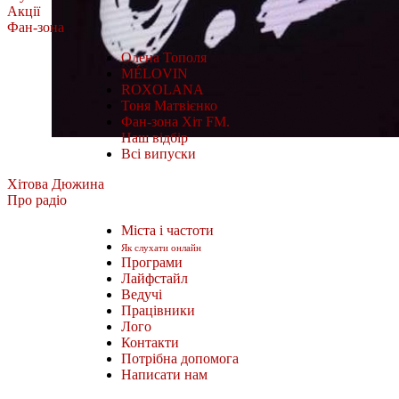
Акції
Фан-зона
Олена Тополя
MÉLOVIN
ROXOLANA
Тоня Матвієнко
Фан-зона Хіт FM.
Наш відбір
Всі випуски
Хітова Дюжина
Про радіо
Міста і частоти
Як слухати онлайн
Програми
Лайфстайл
Ведучі
Працівники
Лого
Контакти
Потрібна допомога
Написати нам