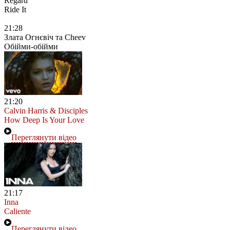
Regard
Ride It
21:28
Злата Огнєвіч та Cheev
Обійми-обійми
21:20
Calvin Harris & Disciples
How Deep Is Your Love
Переглянути відео
21:17
Inna
Caliente
Переглянути відео