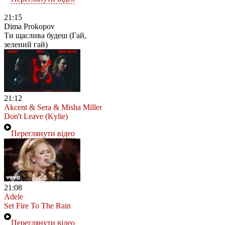
21:15
Dima Prokopov
Ти щаслива будеш (Гай,
зелений гай)
21:12
Akcent & Sera & Misha Miller
Don't Leave (Kylie)
Переглянути відео
21:08
Adele
Set Fire To The Rain
Переглянути відео