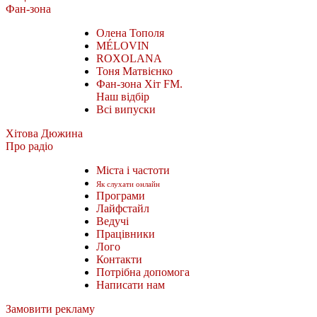
Фан-зона
Олена Тополя
MÉLOVIN
ROXOLANA
Тоня Матвієнко
Фан-зона Хіт FM.
Наш відбір
Всі випуски
Хітова Дюжина
Про радіо
Міста і частоти
Як слухати онлайн
Програми
Лайфстайл
Ведучі
Працівники
Лого
Контакти
Потрібна допомога
Написати нам
Замовити рекламу