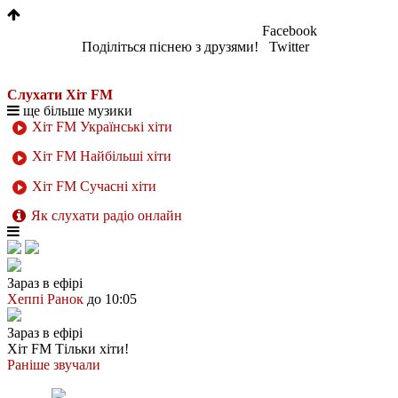
Facebook
Поділіться піснею з друзями!
Twitter
Слухати Хіт FM
ще більше музики
Хіт FM Українські хіти
Хіт FM Найбільші хіти
Хіт FM Сучасні хіти
Як слухати радіо онлайн
Зараз в ефірі
Хеппі Ранок
до 10:05
Зараз в ефірі
Хіт FM
Тільки хіти!
Раніше звучали