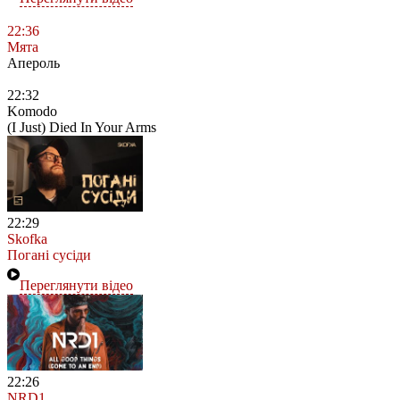
22:36
Мята
Апероль
22:32
Komodo
(I Just) Died In Your Arms
22:29
Skofka
Погані сусіди
Переглянути відео
22:26
NRD1