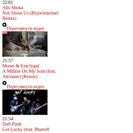
22:01
Alis Shuka
Not About Us (Byjoelmichael
Remix)
Переглянути відео
21:57
Moses & Emr3ygul
A Million On My Soul (feat.
Alexiane) (Remix)
Переглянути відео
21:54
Daft Punk
Get Lucky (feat. Pharrell