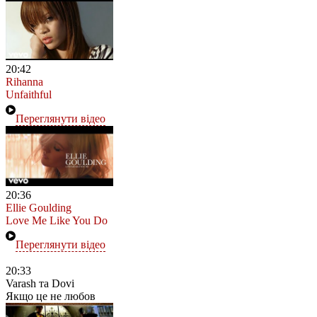
20:42
Rihanna
Unfaithful
Переглянути відео
20:36
Ellie Goulding
Love Me Like You Do
Переглянути відео
20:33
Varash та Dovi
Якщо це не любов